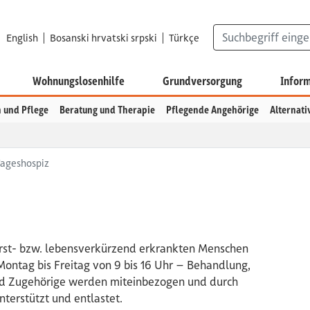
Suchbegriff eingeben
English
Bosanski hrvatski srpski
Türkçe
Wohnungslosenhilfe
Grundversorgung
Inform
 und Pflege
Beratung und Therapie
Pflegende Angehörige
Alternat
ageshospiz
erst- bzw. lebensverkürzend erkrankten Menschen
Montag bis Freitag von 9 bis 16 Uhr – Behandlung,
nd Zugehörige werden miteinbezogen und durch
terstützt und entlastet.