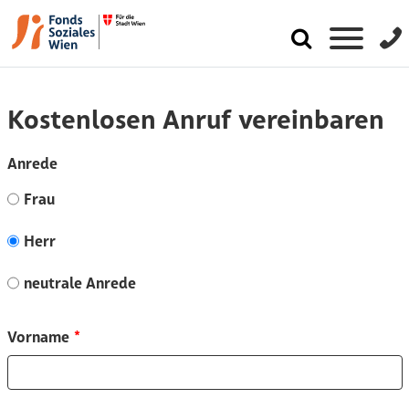
Kostenlosen Anruf vereinbaren
Leave
Anrede
this
field
Frau
blank
Herr
neutrale Anrede
Vorname