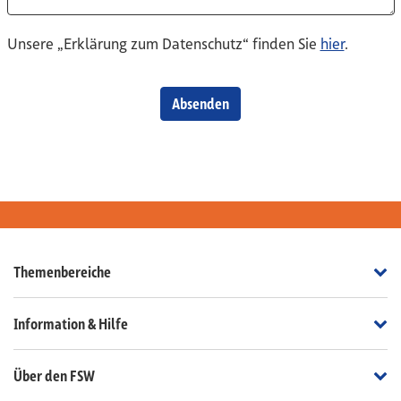
Unsere „Erklärung zum Datenschutz“ finden Sie
hier
.
Absenden
Th
Themenbereiche
In
Information & Hilfe
Üb
Über den FSW