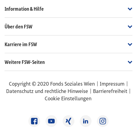
In
Information & Hilfe
Üb
Über den FSW
Ka
Karriere im FSW
We
Weitere FSW-Seiten
Copyright © 2020 Fonds Soziales Wien
Impressum
Datenschutz und rechtliche Hinweise
Barrierefreiheit
Cookie Einstellungen
Facebook
Youtube
Xing
LinkedIn
Instagram