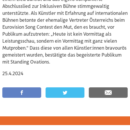
Abschlusslied zur Inklusiven Bühne stimmgewaltig
unterstützte. Als Künstler mit Erfahrung auf internationalen
Bühnen betonte der ehemalige Vertreter Österreichs beim
Eurovision Song Contest den Mut, den es braucht, vor
Publikum aufzutreten: „Heute ist kein Vormittag als
Leistungsschau, sondern ein Vormittag mit ganz vielen
Mutproben.“ Dass diese von allen Künstler:innen bravourös
gemeistert wurden, bestätigte das begeisterte Publikum
mit Standing Ovations.
25.4.2024
auf Facebook teilen
auf Twitter teilen
per Email