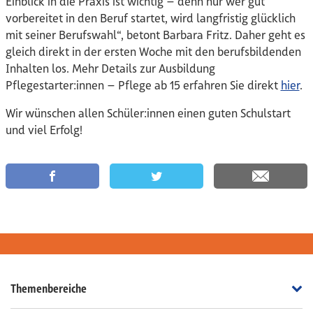
Einblick in die Praxis ist wichtig – denn nur wer gut
vorbereitet in den Beruf startet, wird langfristig glücklich
mit seiner Berufswahl“, betont Barbara Fritz. Daher geht es
gleich direkt in der ersten Woche mit den berufsbildenden
Inhalten los. Mehr Details zur Ausbildung
Pflegestarter:innen – Pflege ab 15 erfahren Sie direkt
hier
.
Wir wünschen allen Schüler:innen einen guten Schulstart
und viel Erfolg!
auf Facebook teilen
auf Twitter teilen
per Email
Th
Themenbereiche